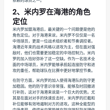
依赖的球员之一。
2、米内罗在海港的角色
定位
米内罗加盟海港后，最关键的一个问题便是他的
角色定位。对于海港来说，米内罗不仅仅是一名
中场球员，更是一位战术组织者和节奏调控者。
海港近年来的战术风格以进攻为主，但在面对强
敌时，他们也需要更加稳定的中场控制力。米内
罗的加入恰好弥补了这一空缺。作为一名技术全
面的中场球员，米内罗能够承担起连接防守和进
攻的重任，帮助球队在比赛中更好地掌控节奏。
在防守方面，米内罗的加入使得海港队的防守更
加稳固。他的防守意识非常强，能够及时回撤进
行补防，这对于海港来说是一个巨大的优势。尤
其是在面对对手的快速反击时，米内罗的拦截和
补位能够有效地遏制对方的进攻。这种全能型的
中场表现，使得米内罗能够在防守端起到关键作