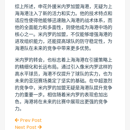
综上所述，申花外援米内罗加盟海港，无疑为上
海海港注入了新的活力和实力。他的技术特点和
适应性使得他能够迅速融入海港的战术体系，而
他的全面能力和多面性，则使他成为海港中场的
核心之一。米内罗的加盟，不仅能够增强海港的
进攻组织能力，还能提高球队的防守稳定性，为
海港队在未来的竞争中带来更多优势。
米内罗的转会，也标志着上海海港在引援策略上
的精细化和长远布局。通过引入像米内罗这样的
高水平球员，海港不仅提升了球队的实力，也为
未来的亚冠赛场奠定了坚实的基础。在中超激烈
的竞争中，米内罗的加盟无疑是海港队提升竞争
力的重要一步。相信随着米内罗的表现愈加出
色，海港将在未来的比赛中展现出更强的竞争
力。
Prev Post
Next Post