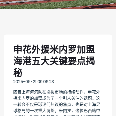
申花外援米内罗加盟
海港五大关键要点揭
秘
2025-05-21 09:06:23
随着上海海港队在引援市场的持续动作，申花外
援米内罗的加盟成为了一个引人关注的话题。这
一转会不仅是球迷们热议的焦点，也是对上海足
球格局的一次重大调整。米内罗，这位巴西籍中