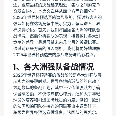
逐。距离最终的决战越来越近，各队之间的竞争
愈发白热化。本篇文章将从四个方面详细分析
2025年世界杯预选赛的激烈形势，探讨各大洲的
强队如何在这场竞争中展示实力，争取进入世界
杯决赛阶段。首先，我们将回顾各大洲的球队备
战情况，然后分析强队的表现，接着探讨各大洲
竞争的差异，最后展望未来几个月的关键比赛。
通过对这些方面的深入剖析，我们将更好地理解
2025年世界杯预选赛的激烈态势与精彩看点。
1、各大洲强队备战情况
2025年世界杯预选赛的备战阶段是各大洲强队展
示实力的关键时期。世界各地的球队纷纷启动了
为期数年的备战计划，其中不少传统强队为了确
保晋级名额，不仅依靠核心球员，还加大了年轻
球员的培养和引进国际球员的力度。例如，欧洲
的法国和德国队在接连的国际赛事中调整阵容，
积极为世界杯预选赛做准备。法国队的恩凯尔、