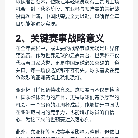
球队磨合战术，也能让年轻球员获得宝贵的上场
机会。到了秋冬阶段，东亚杯与预选赛的关键战
役再次上演，中国队需要全力以赴，以确保全年
目标能够逐步实现。
2、关键赛事战略意义
在全年赛程中，最重要的战略节点无疑是世界杯
预选赛。作为世界足球的最高舞台，世界杯不仅
代表着国家荣誉，更是中国足球必须突破的一道
关口。每一场预选赛都不容有失，球队需要在竞
争激烈的亚洲赛场上稳扎稳打。
亚洲杯同样具备特殊意义。这项赛事不仅是检验
中国队整体实力的舞台，更是球迷们寄予厚望的
机会。一个出色的亚洲杯成绩，能够提升中国队
在亚洲范围内的竞争力，也能增加球员的自信
心，为接下来的世预赛注入强心剂。
此外，东亚杯等区域赛事虽影响力略逊，但依旧