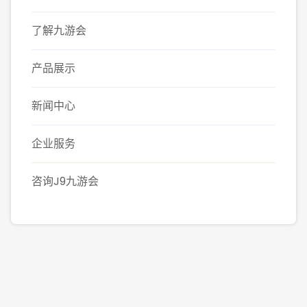
了解九游会
产品展示
新闻中心
企业服务
咨询J9九游会