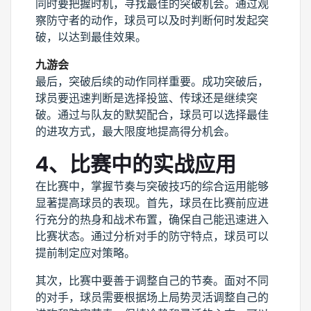
同时要把握时机，寻找最佳的突破机会。通过观
察防守者的动作，球员可以及时判断何时发起突
破，以达到最佳效果。
九游会
最后，突破后续的动作同样重要。成功突破后，
球员要迅速判断是选择投篮、传球还是继续突
破。通过与队友的默契配合，球员可以选择最佳
的进攻方式，最大限度地提高得分机会。
4、比赛中的实战应用
在比赛中，掌握节奏与突破技巧的综合运用能够
显著提高球员的表现。首先，球员在比赛前应进
行充分的热身和战术布置，确保自己能迅速进入
比赛状态。通过分析对手的防守特点，球员可以
提前制定应对策略。
其次，比赛中要善于调整自己的节奏。面对不同
的对手，球员需要根据场上局势灵活调整自己的