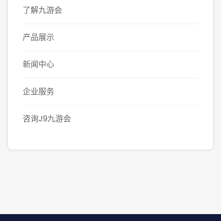
了解九游会
产品展示
新闻中心
企业服务
咨询J9九游会