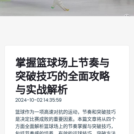
掌握篮球场上节奏与
突破技巧的全面攻略
与实战解析
2024-10-02 14:35:59
篮球作为一项高速对抗的运动，节奏和突破技巧
是决定比赛成败的重要因素。本篇文章将从四个
方面全面解析篮球场上的节奏掌握与突破技巧，
包括节奏感的培养、有效的运球技巧、突破方法