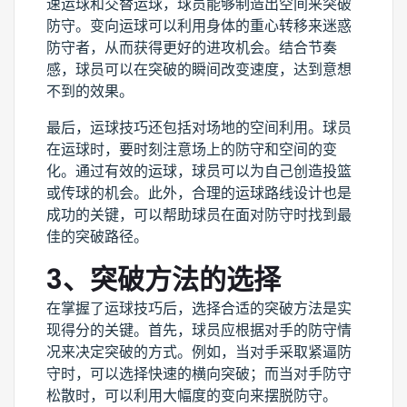
速运球和交替运球，球员能够制造出空间来突破
防守。变向运球可以利用身体的重心转移来迷惑
防守者，从而获得更好的进攻机会。结合节奏
感，球员可以在突破的瞬间改变速度，达到意想
不到的效果。
最后，运球技巧还包括对场地的空间利用。球员
在运球时，要时刻注意场上的防守和空间的变
化。通过有效的运球，球员可以为自己创造投篮
或传球的机会。此外，合理的运球路线设计也是
成功的关键，可以帮助球员在面对防守时找到最
佳的突破路径。
3、突破方法的选择
在掌握了运球技巧后，选择合适的突破方法是实
现得分的关键。首先，球员应根据对手的防守情
况来决定突破的方式。例如，当对手采取紧逼防
守时，可以选择快速的横向突破；而当对手防守
松散时，可以利用大幅度的变向来摆脱防守。