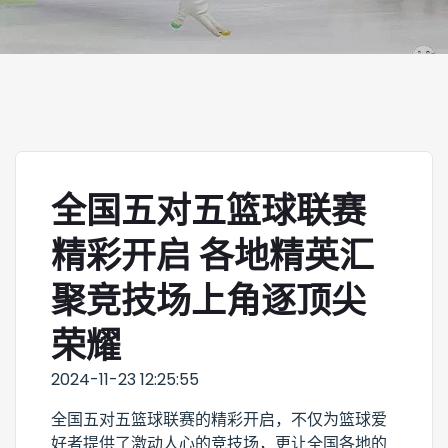
全国五对五篮球联赛
精彩开启 各地精英汇
聚竞技场上角逐顶尖
荣耀
2024-11-23 12:25:55
全国五对五篮球联赛的精彩开启，不仅为篮球爱
好者提供了激动人心的竞技场，更让全国各地的