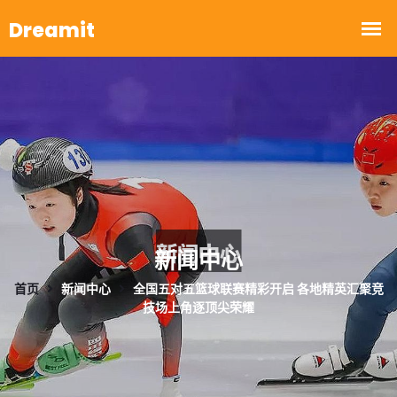
新闻中心
首页
新闻中心
全国五对五篮球联赛精彩开启 各地精英汇聚竞
技场上角逐顶尖荣耀