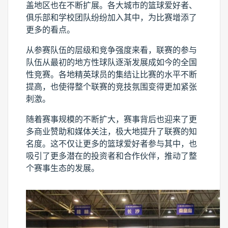
盖地区也在不断扩展。各大城市的篮球爱好者、
俱乐部和学校团队纷纷加入其中，为比赛增添了
更多的看点。
从参赛队伍的层级和竞争强度来看，联赛的参与
队伍从最初的地方性球队逐渐发展成如今的全国
性竞赛。各地精英球员的集结让比赛的水平不断
提高，也使得整个联赛的竞技氛围变得更加紧张
刺激。
随着赛事规模的不断扩大，赛事背后也迎来了更
多商业赞助和媒体关注，极大地提升了联赛的知
名度。这不仅让更多的篮球爱好者参与其中，也
吸引了更多潜在的投资者和合作伙伴，推动了整
个赛事生态的发展。