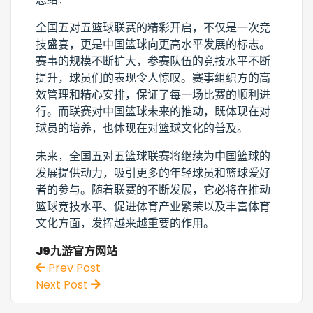
全国五对五篮球联赛的精彩开启，不仅是一次竞
技盛宴，更是中国篮球向更高水平发展的标志。
赛事的规模不断扩大，参赛队伍的竞技水平不断
提升，球员们的表现令人惊叹。赛事组织方的高
效管理和精心安排，保证了每一场比赛的顺利进
行。而联赛对中国篮球未来的推动，既体现在对
球员的培养，也体现在对篮球文化的普及。
未来，全国五对五篮球联赛将继续为中国篮球的
发展提供动力，吸引更多的年轻球员和篮球爱好
者的参与。随着联赛的不断发展，它必将在推动
篮球竞技水平、促进体育产业繁荣以及丰富体育
文化方面，发挥越来越重要的作用。
J9九游官方网站
Prev Post
Next Post