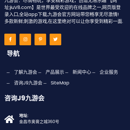
九游会：尽情畅玩，享受精彩游戏，创造无限乐趣 【网
址:jiuV8.com】是世界最受欢迎的在线品牌之一,网页版登
录入口,全站app下载,九游会官方网站带您畅享无尽激情!
多款新鲜;刺激的游戏,在这里绝对可以让你享受到精彩一面.
导航
了解九游会
产品展示
新闻中心
企业服务
咨询J9九游会
SiteMap
咨询J9九游会
地址:
金昌市奥膏之城360号