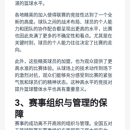
湛的篮球水平。
各地精英的加入使得联赛的竞技性达到了一个全
新的高度。球队之间的战术布局、球员的个人能
力和团队的协作配合都呈现出更高的水平，比赛
也因此充满了更多的不确定性和看点。尤其是在
关键时刻，球员的个人能力往往决定了比赛的走
向。
此外，这些精英球员的加盟，也为观众提供了更
高水准的比赛体验。从球场上的技术动作到场下
的激烈对抗，观众们能够充分感受到比赛的紧张
气氛和球员们的精神状态。这种高水平的竞技对
提升篮球整体水平也具有重要意义。
3、赛事组织与管理的保
障
赛事的成功离不开高效的组织与管理。全国五对